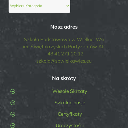
Nasz adres
Szkoła Podstawowa w Wielkiej Wsi
im. Świętokrzyskich Partyzantów AK
+48 41 271 20 12
szkola@spwielkawies.eu
Na skróty
Wesołe Skrzaty
Szkolne pasje
Certyfikaty
Uroczystości