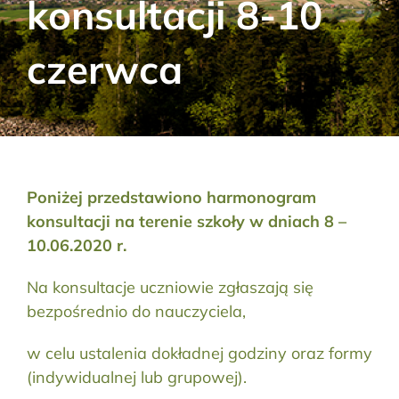
konsultacji 8-10
Aktualności
czerwca
Kontakt
RODO
Szukaj:
Poniżej przedstawiono harmonogram
konsultacji na terenie szkoły w dniach 8 –
10.06.2020 r.
Na konsultacje uczniowie zgłaszają się
bezpośrednio do nauczyciela,
w celu ustalenia dokładnej godziny oraz formy
(indywidualnej lub grupowej).