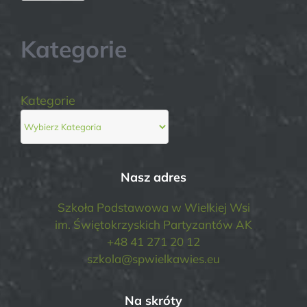
Kategorie
Kategorie
Nasz adres
Szkoła Podstawowa w Wielkiej Wsi
im. Świętokrzyskich Partyzantów AK
+48 41 271 20 12
szkola@spwielkawies.eu
Na skróty