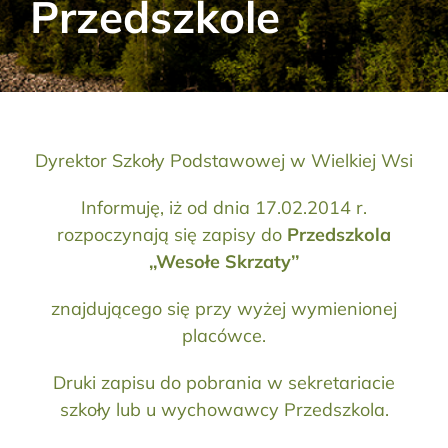
Przedszkole
Aktualności
Kontakt
RODO
Dyrektor Szkoły Podstawowej w Wielkiej Wsi
Szukaj:
Informuję, iż od dnia 17.02.2014 r.
rozpoczynają się zapisy do
Przedszkola
,,Wesołe Skrzaty’’
znajdującego się przy wyżej wymienionej
placówce.
Druki zapisu do pobrania w sekretariacie
szkoły lub u wychowawcy Przedszkola.