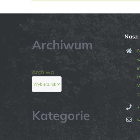
Nasz 
Archiwum
S
w
i
Archiwa
P
W
2
+
Kategorie
s