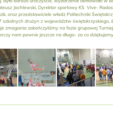
iej. Było bardzo uroczyście, wydarzenie obfitowało w d
teusz Jachlewski, Dyrektor sportowy KS Vive- Rados
, oraz przedstawiciele władz Politechniki Świętokrz
57 szkolnych drużyn z województw świętokrzyskiego, ś
 zmagania zakończyliśmy na fazie grupowej Turnieju, 
tarczy nam pewnie jeszcze na długo- za co dziękujem