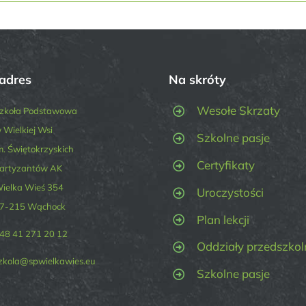
adres
Na skróty
Wesołe Skrzaty
zkoła Podstawowa
 Wielkiej Wsi
Szkolne pasje
m. Świętokrzyskich
Certyfikaty
artyzantów AK
ielka Wieś 354
Uroczystości
7-215 Wąchock
Plan lekcji
48 41 271 20 12
Oddziały przedszkol
zkola@spwielkawies.eu
Szkolne pasje