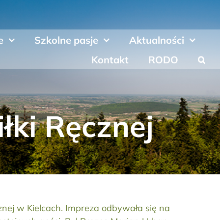
e
Szkolne pasje
Aktualności
Kontakt
RODO
iłki Ręcznej
cznej w Kielcach. Impreza odbywała się na