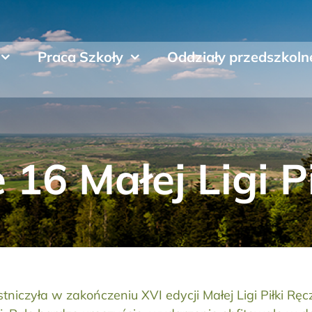
Praca Szkoły
Oddziały przedszkoln
16 Małej Ligi P
stniczyła w zakończeniu XVI edycji Małej Ligi Piłki Rę