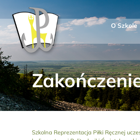
Przejdź
do
zawartości
O Szkole
Zakończenie 
Szkolna Reprezentacja Piłki Ręcznej ucze