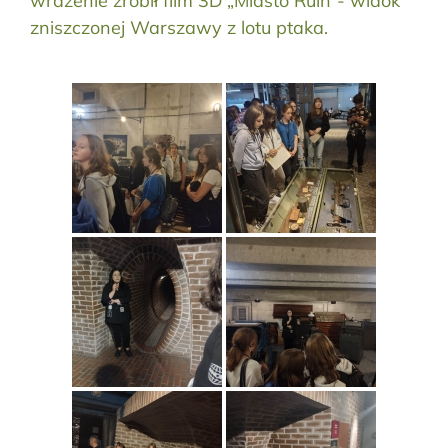
wrażenie zrobił film 3D „Miasto Ruin”- widok
zniszczonej Warszawy z lotu ptaka.