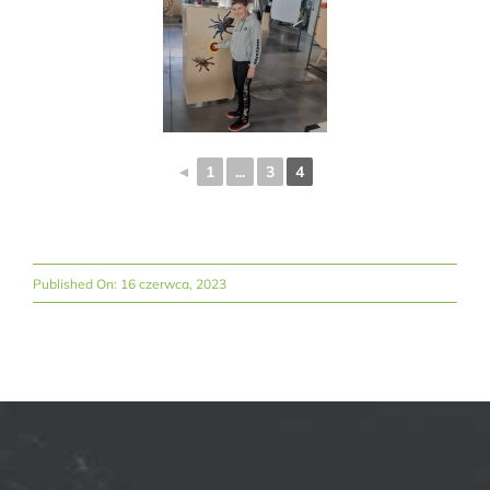
◄
1
...
3
4
Published On: 16 czerwca, 2023