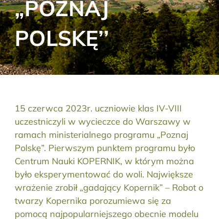
„POZNAJ
Aktualności
POLSKĘ’’
Kontakt
RODO
Szukaj:
15 czerwca 2023r. uczniowie klas IV-VIII
uczestniczyli w wycieczce do Warszawy w
ramach ministerialnego programu „Poznaj
Polskę”. Pierwszym punktem programu było
Centrum Nauki KOPERNIK, w którym można
było eksperymentować do woli. Największe
wrażenie zrobił „gadający Kopernik” – Robot o
twarzy Kopernika porozumiewa się za
pomocą najpopularniejszego obecnie modelu