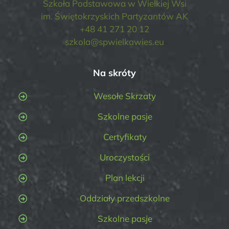
Szkoła Podstawowa w Wielkiej Wsi
im. Świętokrzyskich Partyzantów AK
+48 41 271 20 12
szkola@spwielkawies.eu
Na skróty
Wesołe Skrzaty
Szkolne pasje
Certyfikaty
Uroczystości
Plan lekcji
Oddziały przedszkolne
Szkolne pasje