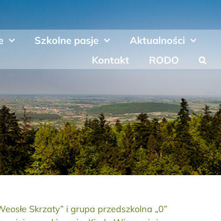
e
Szkolne pasje
Aktualności
Kontakt
RODO
Weosłe Skrzaty” i grupa przedszkolna „0”