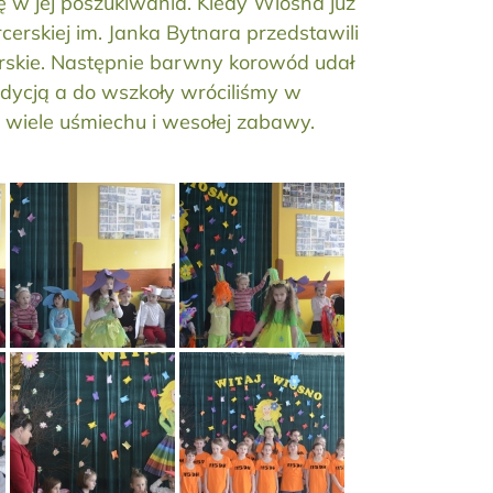
 w jej poszukiwania. Kiedy Wiosna już
cerskiej im. Janka Bytnara przedstawili
torskie. Następnie barwny korowód udał
adycją a do wszkoły wróciliśmy w
 wiele uśmiechu i wesołej zabawy.