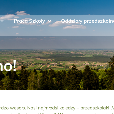
Praca Szkoły
Oddziały przedszkoln
no!
zo wesoło. Nasi najmłodsi koledzy – przedszkolaki „