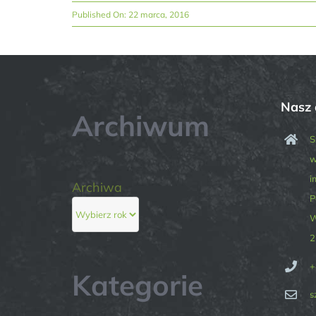
Published On: 22 marca, 2016
Nasz 
Archiwum
S
w
i
Archiwa
P
W
2
+
Kategorie
s