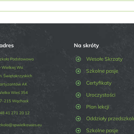
adres
Na skróty
Wesołe Skrzaty
zkoła Podstawowa
 Wielkiej Wsi
Szkolne pasje
m. Świętokrzyskich
Certyfikaty
artyzantów AK
ielka Wieś 354
Uroczystości
7-215 Wąchock
Plan lekcji
48 41 271 20 12
Oddziały przedszkol
zkola@spwielkawies.eu
Szkolne pasje