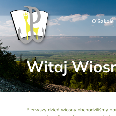
Przejdź
do
zawartości
O Szkole
Witaj Wios
Pierwszy dzień wiosny obchodziliśmy bard