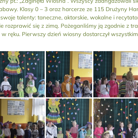
ny pt.: „Zaginęła Wiosna”. Wszyscy zaangażowali się
 zabawy. Klasy 0 – 3 oraz harcerze ze 115 Drużyny Har
woje talenty: taneczne, aktorskie, wokalne i recyta
e rozprawić się z zimą. Pożeganliśmy ją zgodnie z tr
w ręku. Pierwszy dzień wiosny dostarczył wszystkim