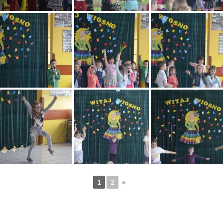
1
2
►