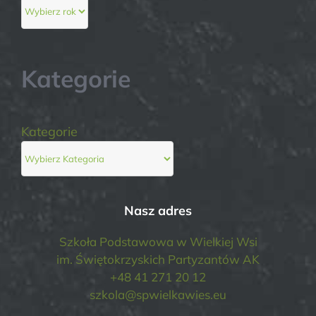
Kategorie
Kategorie
Nasz adres
Szkoła Podstawowa w Wielkiej Wsi
im. Świętokrzyskich Partyzantów AK
+48 41 271 20 12
szkola@spwielkawies.eu