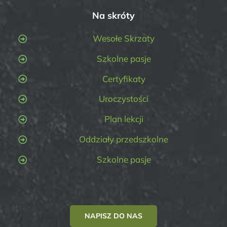
Na skróty
Wesołe Skrzaty
Szkolne pasje
Certyfikaty
Uroczystości
Plan lekcji
Oddziały przedszkolne
Szkolne pasje
NAPISZ DO NAS