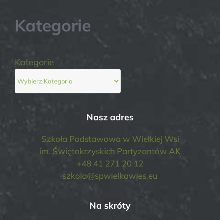
Kategorie
Kategorie
Nasz adres
Szkoła Podstawowa w Wielkiej Wsi
im. Świętokrzyskich Partyzantów AK
+48 41 271 20 12
szkola@spwielkawies.eu
Na skróty