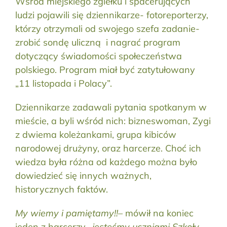
Wśród miejskiego zgiełku i spacerujących
ludzi pojawili się dziennikarze- fotoreporterzy,
którzy otrzymali od swojego szefa zadanie-
zrobić sondę uliczną i nagrać program
dotyczący świadomości społeczeństwa
polskiego. Program miał być zatytułowany
„11 listopada i Polacy”.
Dziennikarze zadawali pytania spotkanym w
mieście, a byli wśród nich: bizneswoman, Zygi
z dwiema koleżankami, grupa kibiców
narodowej drużyny, oraz harcerze. Choć ich
wiedza była różna od każdego można było
dowiedzieć się innych ważnych,
historycznych faktów.
My wiemy i pamiętamy!!
– mówił na koniec
jeden z harcerzy-
jesteśmy uczniami Szkoły