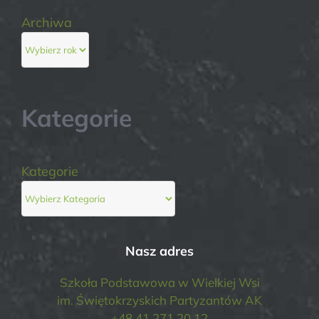
Archiwa
Kategorie
Kategorie
Nasz adres
Szkoła Podstawowa w Wielkiej Wsi
im. Świętokrzyskich Partyzantów AK
+48 41 271 20 12