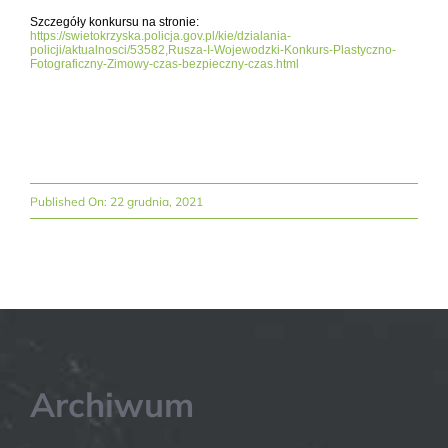
Szczegóły konkursu na stronie:
https://swietokrzyska.policja.gov.pl/kie/dzialania-
policji/aktualnosci/53582,Rusza-I-Wojewodzki-Konkurs-Plastyczno-
Fotograficzny-Zimowy-czas-bezpieczny-czas.html
Published On: 22 grudnia, 2021
Archiwum