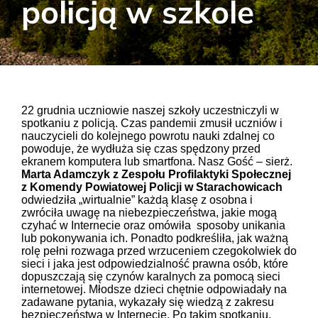
policją w szkole
Aktualności
Kontakt
RODO
22 grudnia uczniowie naszej szkoły uczestniczyli w
spotkaniu z policją. Czas pandemii zmusił uczniów i
nauczycieli do kolejnego powrotu nauki zdalnej co
Szukaj:
powoduje, że wydłuża się czas spędzony przed
ekranem komputera lub smartfona. Nasz Gość – sierż.
Marta Adamczyk z Zespołu Profilaktyki Społecznej
z Komendy Powiatowej Policji w Starachowicach
odwiedziła „wirtualnie” każdą klasę z osobna i
zwróciła uwagę na niebezpieczeństwa, jakie mogą
czyhać w Internecie oraz omówiła sposoby unikania
lub pokonywania ich. Ponadto podkreśliła, jak ważną
rolę pełni rozwaga przed wrzuceniem czegokolwiek do
sieci i jaka jest odpowiedzialność prawna osób, które
dopuszczają się czynów karalnych za pomocą sieci
internetowej. Młodsze dzieci chętnie odpowiadały na
zadawane pytania, wykazały się wiedzą z zakresu
bezpieczeństwa w Internecie. Po takim spotkaniu,