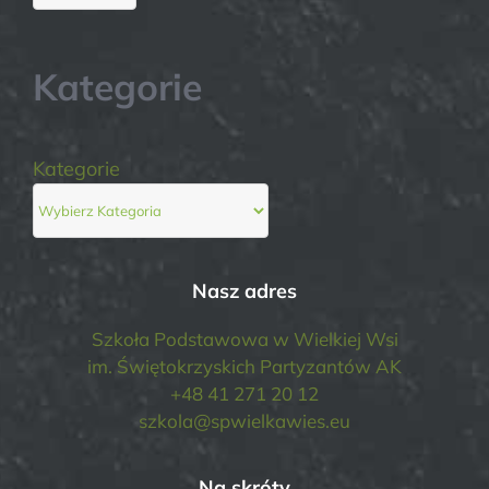
Kategorie
Kategorie
Nasz adres
Szkoła Podstawowa w Wielkiej Wsi
im. Świętokrzyskich Partyzantów AK
+48 41 271 20 12
szkola@spwielkawies.eu
Na skróty