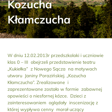
Kozucha
Aktualności
Kłamczucha
Kontakt
RODO
Szukaj:
W dniu 12.02.2013r przedszkolaki i uczniowie
klas 0 – III obejrzeli przedstawienie teatru
„Kukiełka” z Nowego Sącza na motywach
utworu Janiny Porazińskiej. „Kozucha
Kłamczucha”. Zrealizowane i
zaprezentowane zostało w formie zabawnej
opowieści o niesfornej kózce. Dzieci z
zainteresowaniem oglądały inscenizację z
której wypływa cenny morał uczący