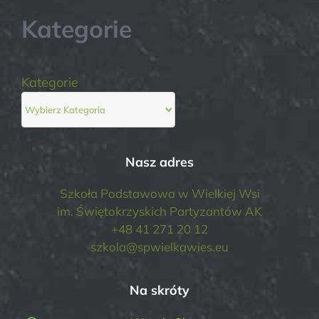
Kategorie
Kategorie
Nasz adres
Szkoła Podstawowa w Wielkiej Wsi
im. Świętokrzyskich Partyzantów AK
+48 41 271 20 12
szkola@spwielkawies.eu
Na skróty