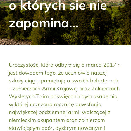
o których sie nie
Aktualności
zapomina…
Kontakt
RODO
Szukaj:
Uroczystość, która odbyła się 6 marca 2017 r.
jest dowodem tego, że uczniowie naszej
szkoły ciągle pamiętają o swoich bohaterach
– żołnierzach Armii Krajowej oraz Żołnierzach
Wyklętych.To im poświęcona była akademia,
w której uczczono rocznicę powstania
największej podziemnej armii walczącej z
niemieckim okupantem oraz żołnierzom
stawiającym opór, dyskryminowanym i