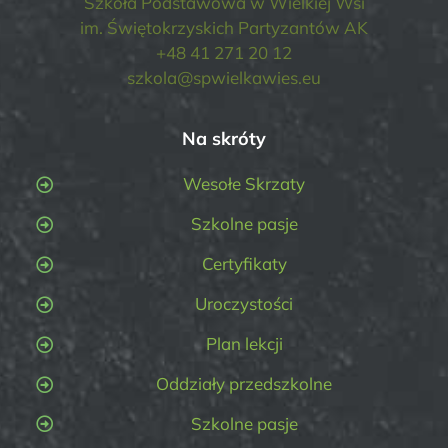
Szkoła Podstawowa w Wielkiej Wsi
im. Świętokrzyskich Partyzantów AK
+48 41 271 20 12
szkola@spwielkawies.eu
Na skróty
Wesołe Skrzaty
Szkolne pasje
Certyfikaty
Uroczystości
Plan lekcji
Oddziały przedszkolne
Szkolne pasje