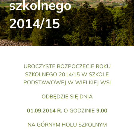
szkolnego
Aktualności
2014/15
Kontakt
RODO
Szukaj:
UROCZYSTE ROZPOCZĘCIE ROKU
SZKOLNEGO 2014/15 W SZKOLE
PODSTAWOWEJ W WIELKIEJ WSI
ODBĘDZIE SIĘ DNIA
01.09.2014 R.
O GODZINIE
9.00
NA GÓRNYM HOLU SZKOLNYM