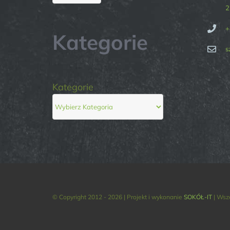
2
+
Kategorie
s
Kategorie
© Copyright 2012 - 2026 | Projekt i wykonanie
SOKÓŁ-IT
| Wsz