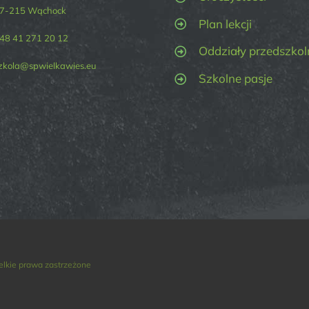
7-215 Wąchock
Plan lekcji
48 41 271 20 12
Oddziały przedszkol
zkola@spwielkawies.eu
Szkolne pasje
elkie prawa zastrzeżone