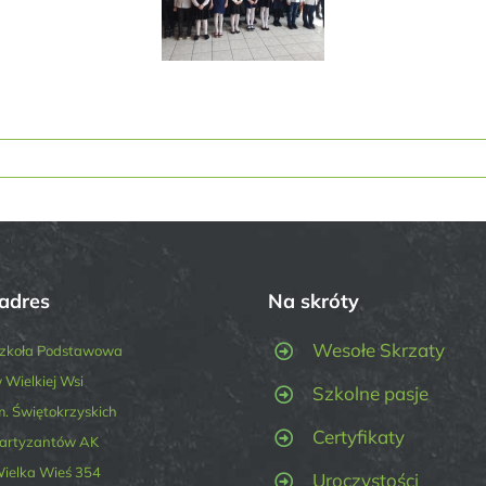
adres
Na skróty
Wesołe Skrzaty
zkoła Podstawowa
 Wielkiej Wsi
Szkolne pasje
m. Świętokrzyskich
Certyfikaty
artyzantów AK
ielka Wieś 354
Uroczystości