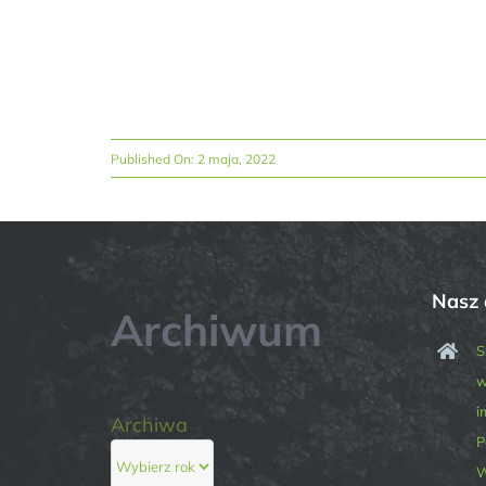
Published On: 2 maja, 2022
Nasz 
Archiwum
S
w
i
Archiwa
P
W