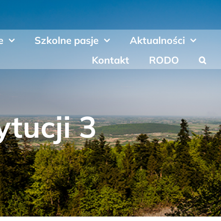
e
Szkolne pasje
Aktualności
Kontakt
RODO
tucji 3