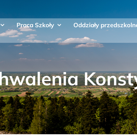
Praca Szkoły
Oddziały przedszkoln
hwalenia Konsty