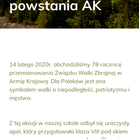
powstania AK
Aktualności
Kontakt
RODO
Szukaj:
14 lutego 2020r. obchodziliśmy 78 rocznicę
przemianowania Związku Walki Zbrojnej w
Armię Krajową. Dla Polaków jest ona
symbolem walki o niepodległość, patriotyzmu i
męstwa.
Z tej okazji w naszej szkole odbył się uroczysty
apel, który przygotowała klasa VIII pod okiem