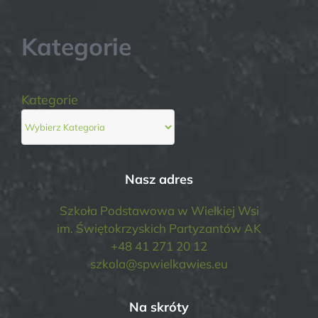
Kategorie
Kategorie
Nasz adres
Szkoła Podstawowa w Wielkiej Wsi
im. Świętokrzyskich Partyzantów AK
+48 41 271 20 12
szkola@spwielkawies.eu
Na skróty