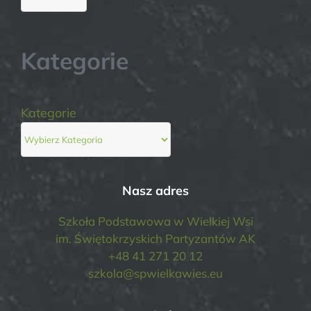
Kategorie
Kategorie
Nasz adres
Szkoła Podstawowa w Wielkiej Wsi
im. Świętokrzyskich Partyzantów AK
+48 41 271 20 12
szkola@spwielkawies.eu