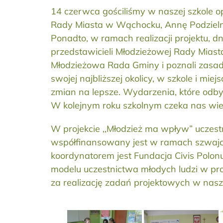
14 czerwca gościliśmy w naszej szkole 
Rady Miasta w Wąchocku, Annę Podzielną. 
Ponadto, w ramach realizacji projektu, d
przedstawicieli Młodzieżowej Rady Miast
Młodzieżowa Rada Gminy i poznali zasady
swojej najbliższej okolicy, w szkole i mi
zmian na lepsze. Wydarzenia, które odbył
W kolejnym roku szkolnym czeka nas wie
W projekcie ,,Młodzież ma wpływ” uczestn
współfinansowany jest w ramach szwajca
koordynatorem jest Fundacja Civis Polon
modelu uczestnictwa młodych ludzi w pro
za realizację zadań projektowych w nasze