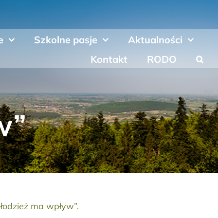
e
Szkolne pasje
Aktualności
Kontakt
RODO
w”
Młodzież ma wpływ”.