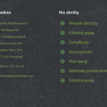
adres
Na skróty
Wesołe Skrzaty
zkoła Podstawowa
 Wielkiej Wsi
Szkolne pasje
m. Świętokrzyskich
Certyfikaty
artyzantów AK
ielka Wieś 354
Uroczystości
7-215 Wąchock
Plan lekcji
48 41 271 20 12
Oddziały przedszkol
zkola@spwielkawies.eu
Szkolne pasje