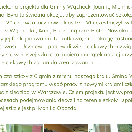
opiekuna projektu dla Gminy Wąchock, Joannę Michni
Była to świetna okazja, aby zaprezentować szkołę, le
nia 20 czerwca, uczniowie klas IV – VI uczestniczyli 
a w Wąchocku, Annę Podzielną oraz Piotra Nowaka. Ucz
 jej funkcjonowania. Dodatkowo, mieli okazję zastano
ejscowości. Uczniowie podawali wiele ciekawych rozwią
y się w naszej szkole to dopiero początek naszej prz
le ciekawych zadań do zrealizowania.
iczą szkoły z 6 gmin z terenu naszego kraju. Gmina W
rskiego programu współpracy z nowymi krajami człon
us z siedzibą w Warszawie. Celem projektu jest wyp
cesach podejmowania decyzji na terenie szkoły i spo
j szkole jest p. Monika Opozda.