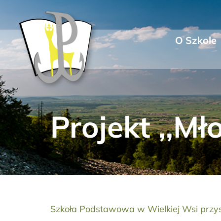
Przejdź
do
zawartości
O Szkole
Projekt ,,M
Szkoła Podstawowa w Wielkiej Wsi przyst