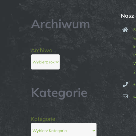
Nasz 
Archiwum
S
w
i
Archiwa
P
W
2
+
Kategorie
s
Kategorie