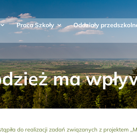
Praca Szkoły
Oddziały przedszkoln
łodzież ma wpły
ąpiła do realizacji zadań związanych z projektem ,,