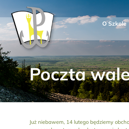
Przejdź
do
zawartości
O Szkole
Poczta wal
Już niebawem, 14 lutego będziemy obchod