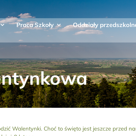
Praca Szkoły
Oddziały przedszkoln
entynkowa
zić Walentynki. Choć to święto jest jeszcze przed n