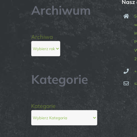
Nasz 
Archiwum
S
w
i
Archiwa
P
W
2
+
Kategorie
s
Kategorie