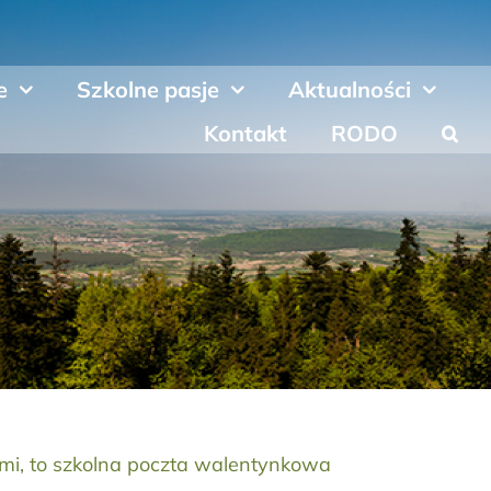
e
Szkolne pasje
Aktualności
Kontakt
RODO
ami, to szkolna poczta walentynkowa