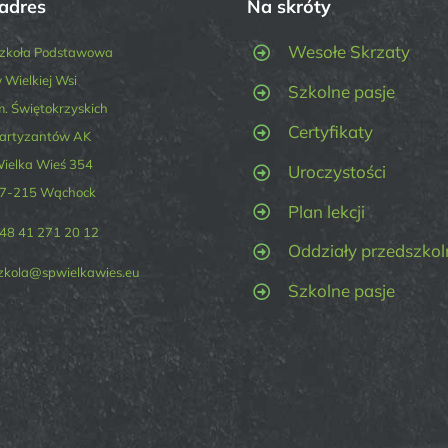
adres
Na skróty
Wesołe Skrzaty
zkoła Podstawowa
 Wielkiej Wsi
Szkolne pasje
m. Świętokrzyskich
Certyfikaty
artyzantów AK
ielka Wieś 354
Uroczystości
7-215 Wąchock
Plan lekcji
48 41 271 20 12
Oddziały przedszkol
zkola@spwielkawies.eu
Szkolne pasje