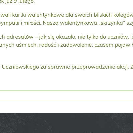
 już 9 lutego.
ali kartki walentynkowe dla swoich bliskich kolegów i
ympatii i miłości. Nasza walentynkowa „skrzynka” szy
ch adresatów – jak się okazało, nie tylko do uczniów,
ch uśmiech, radość i zadowolenie, czasem pojawiło 
czniowskiego za sprawne przeprowadzenie akcji. Za