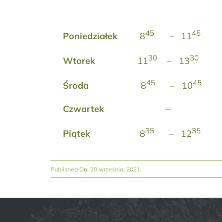
45
45
Poniedziałek
8
– 11
30
30
Wtorek
11
– 13
45
45
Środa
8
– 10
Czwartek
–
35
35
Piątek
8
– 12
Published On: 20 września, 2021