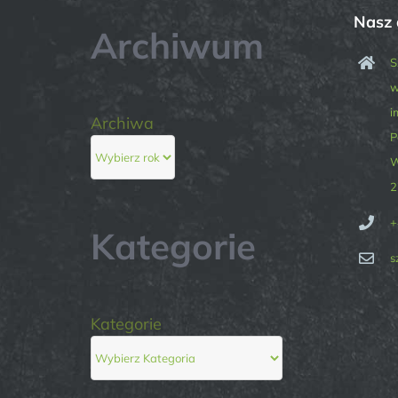
Nasz 
Archiwum
S
w
i
Archiwa
P
W
2
+
Kategorie
s
Kategorie