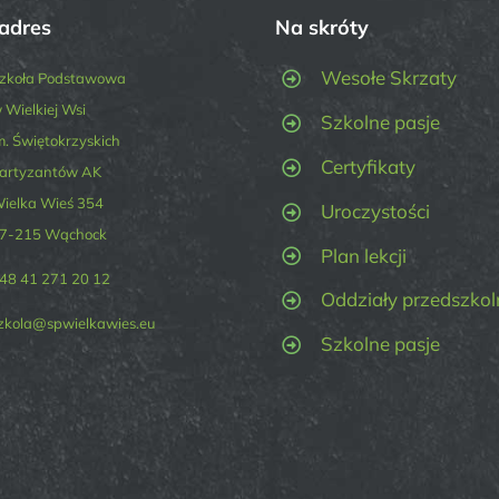
adres
Na skróty
Wesołe Skrzaty
zkoła Podstawowa
 Wielkiej Wsi
Szkolne pasje
m. Świętokrzyskich
Certyfikaty
artyzantów AK
ielka Wieś 354
Uroczystości
7-215 Wąchock
Plan lekcji
48 41 271 20 12
Oddziały przedszkol
zkola@spwielkawies.eu
Szkolne pasje