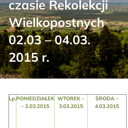
czasie Rekolekcji
Aktualności
Wielkopostnych
Kontakt
02.03 – 04.03.
RODO
2015 r.
Szukaj:
Lp.
PONIEDZIAŁEK
WTOREK –
ŚRODA –
– 2.03.2015
3.03.2015
4.03.2015