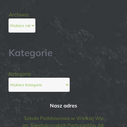
Archiwa
Kategorie
Kategorie
Nasz adres
Szkoła Podstawowa w Wielkiej Wsi
im. Świętokrzyskich Partyzantów AK