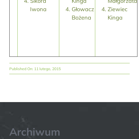
Sikora
Kinga
Małgorzata
Iwona
Głowacz
Ziewiec
Bożena
Kinga
Published On: 11 lutego, 2015
Archiwum