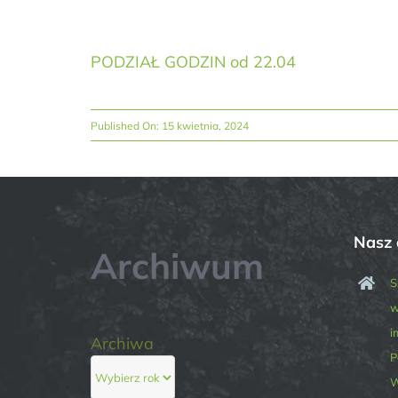
PODZIAŁ GODZIN od 22.04
Published On: 15 kwietnia, 2024
Nasz 
Archiwum
S
w
i
Archiwa
P
W