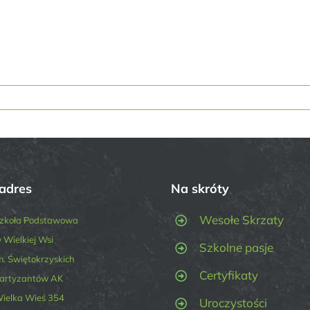
adres
Na skróty
Wesołe Skrzaty
zkoła Podstawowa
 Wielkiej Wsi
Szkolne pasje
m. Świętokrzyskich
Certyfikaty
artyzantów AK
ielka Wieś 354
Uroczystości