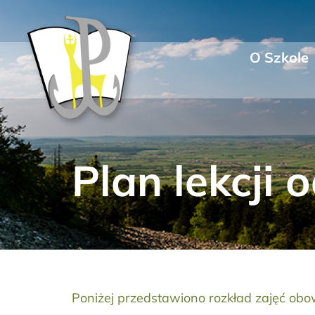
Przejdź
do
zawartości
O Szkole
Plan lekcji 
Poniżej przedstawiono rozkład zajęć obo