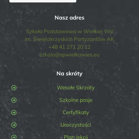
Nasz adres
Szkoła Podstawowa w Wielkiej Wsi
im. Świętokrzyskich Partyzantów AK
+48 41 271 20 12
szkola@spwielkawies.eu
Na skróty
Wesołe Skrzaty
Szkolne pasje
Certyfikaty
Uroczystości
Plan lekcji