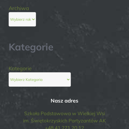
Archiwa
Kategorie
Kategorie
Nasz adres
Szkoła Podstawowa w Wielkiej Wsi
im. Świętokrzyskich Partyzantów AK
+48 41 271 20 12