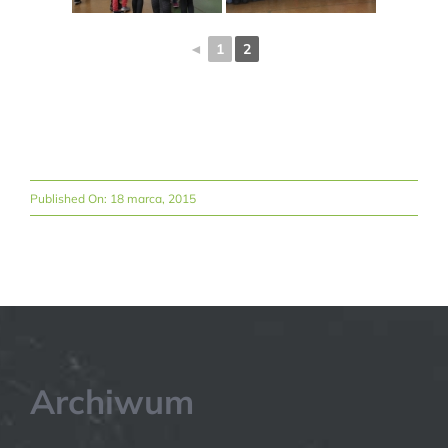
◄
1
2
Published On: 18 marca, 2015
Archiwum