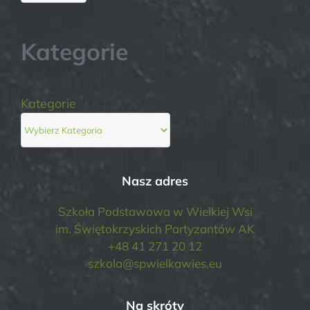
Kategorie
Kategorie
Nasz adres
Szkoła Podstawowa w Wielkiej Wsi
im. Świętokrzyskich Partyzantów AK
+48 41 271 20 12
szkola@spwielkawies.eu
Na skróty