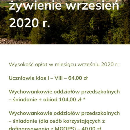
żywienie wrzesień
Aktualności
2020 r.
Kontakt
RODO
Szukaj:
Wysokość opłat w miesiącu wrześniu 2020 r.:
Uczniowie klas I – VIII – 64,00 zł
Wychowankowie oddziałów przedszkolnych
– śniadanie + obiad 104,00 zł *
Wychowankowie oddziałów przedszkolnych
– śniadanie (dla osób korzystających z
dofinansowania z MGOPS) – 40,00 zł