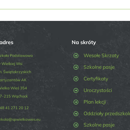
adres
Na skróty
Wesołe Skrzaty
zkoła Podstawowa
 Wielkiej Wsi
Szkolne pasje
m. Świętokrzyskich
Certyfikaty
artyzantów AK
ielka Wieś 354
Uroczystości
7-215 Wąchock
Plan lekcji
48 41 271 20 12
Oddziały przedszkol
zkola@spwielkawies.eu
Szkolne pasje