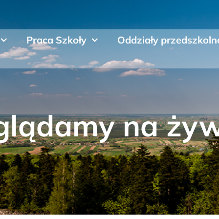
Praca Szkoły
Oddziały przedszkoln
glądamy na żyw