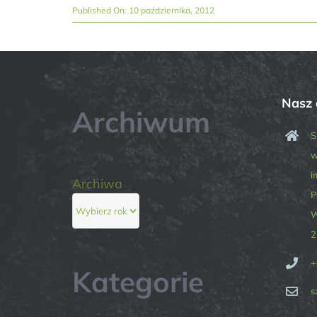
Published On: 10 października, 2012
Nasz 
Archiwum
S
w
i
Archiwa
P
W
2
+
Kategorie
s