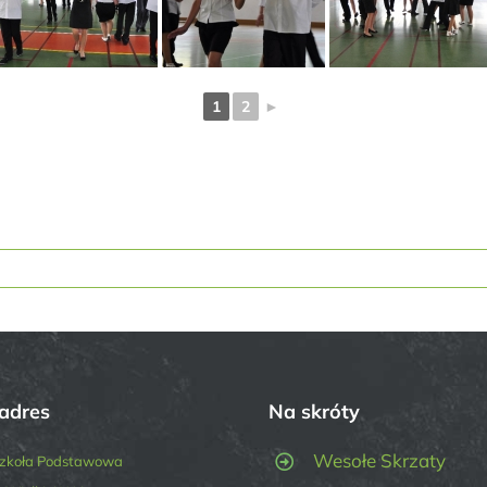
1
2
►
adres
Na skróty
Wesołe Skrzaty
zkoła Podstawowa