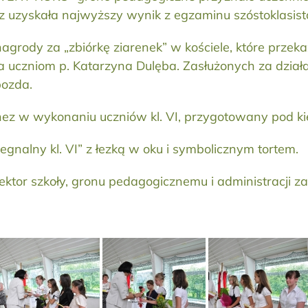
z uzyskała najwyższy wynik z egzaminu szóstoklasist
nagrody za „zbiórkę ziarenek” w kościele, które przek
ła uczniom p. Katarzyna Dulęba. Zasłużonych za dzia
pozda.
nez w wykonaniu uczniów kl. VI, przygotowany pod ki
egnalny kl. VI” z łezką w oku i symbolicznym tortem.
ektor szkoły, gronu pedagogicznemu i administracji za