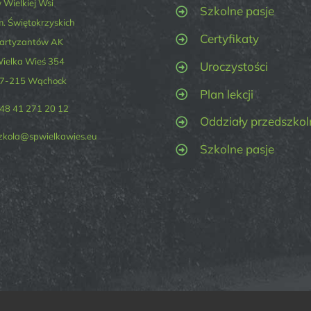
 Wielkiej Wsi
Szkolne pasje
m. Świętokrzyskich
Certyfikaty
artyzantów AK
ielka Wieś 354
Uroczystości
7-215 Wąchock
Plan lekcji
48 41 271 20 12
Oddziały przedszkol
zkola@spwielkawies.eu
Szkolne pasje