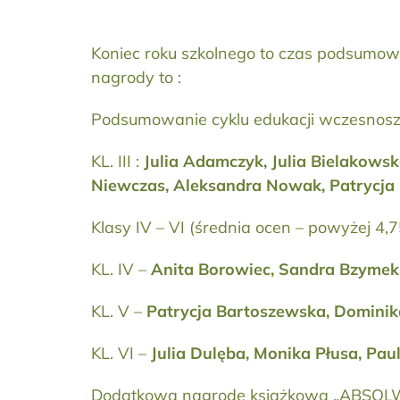
Koniec roku szkolnego to czas podsumowa
nagrody to :
Podsumowanie cyklu edukacji wczesnoszk
KL. III :
Julia Adamczyk, Julia Bielakows
Niewczas, Aleksandra Nowak, Patrycja 
Klasy IV – VI (średnia ocen – powyżej 4,75
KL. IV –
Anita Borowiec, Sandra Bzymek,
KL. V –
Patrycja Bartoszewska, Dominik
KL. VI –
Julia Dulęba, Monika Płusa, Pau
Dodatkową nagrodę książkową „ABSOLW