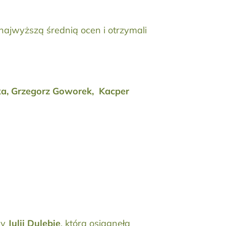
najwyższą średnią ocen i otrzymali
ska, Grzegorz Goworek, Kacper
cy
Julii Dulębie
, która osiągnęła