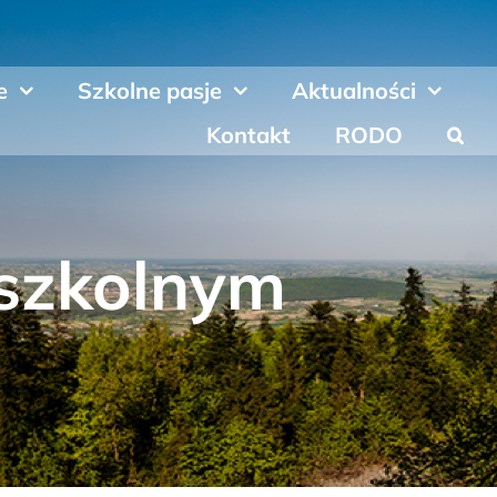
e
Szkolne pasje
Aktualności
Kontakt
RODO
 szkolnym