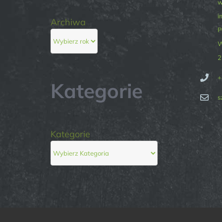
w
i
Archiwa
P
W
2
+
Kategorie
s
Kategorie