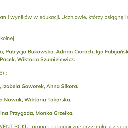
ń i wyników w edukacji. Uczniowie, którzy osiągnęli 
olnej :
ka, Patrycja Bukowska, Adrian Cioroch, Iga Fabijań
Pacek, Wiktoria Szumielewicz.
) :
 Izabela Goworek, Anna Sikora.
a Nowak, Wiktoria Tokarska.
lina Przygoda, Monka Grzelka.
ENT ROKU” grono pedagogiczne przyznało uczenni