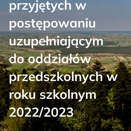
przyjętych w
Aktualności
postępowaniu
Kontakt
uzupełniającym
RODO
do oddziałów
Szukaj:
przedszkolnych w
roku szkolnym
2022/2023