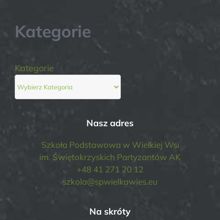
Kategorie
Kategorie
Nasz adres
Szkoła Podstawowa w Wielkiej Wsi
im. Świętokrzyskich Partyzantów AK
+48 41 271 20 12
szkola@spwielkawies.eu
Na skróty