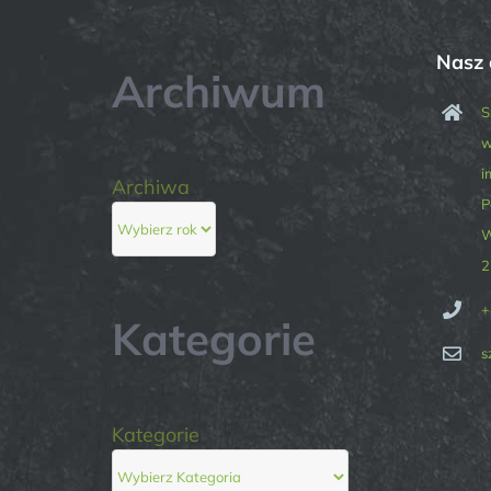
Nasz 
Archiwum
S
w
i
Archiwa
P
W
2
+
Kategorie
s
Kategorie