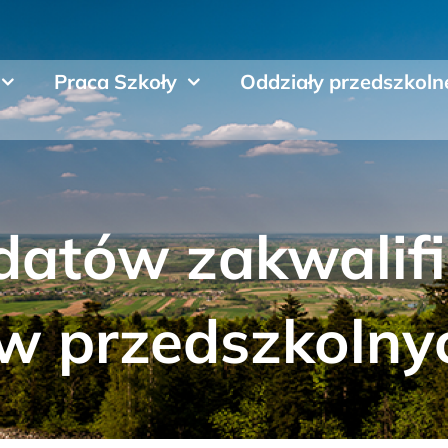
Praca Szkoły
Oddziały przedszkoln
ydatów zakwali
w przedszkolny