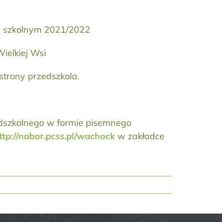
u szkolnym 2021/2022
ielkiej Wsi
trony przedszkola.
zedszkolnego w formie pisemnego
ttp://nabor.pcss.pl/wachock
w zakładce