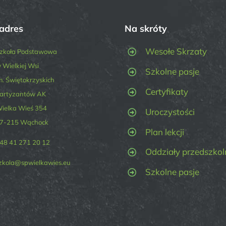
adres
Na skróty
Wesołe Skrzaty
zkoła Podstawowa
 Wielkiej Wsi
Szkolne pasje
m. Świętokrzyskich
Certyfikaty
artyzantów AK
ielka Wieś 354
Uroczystości
7-215 Wąchock
Plan lekcji
48 41 271 20 12
Oddziały przedszkol
zkola@spwielkawies.eu
Szkolne pasje