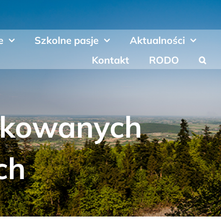
e
Szkolne pasje
Aktualności
Kontakt
RODO
fikowanych
ch