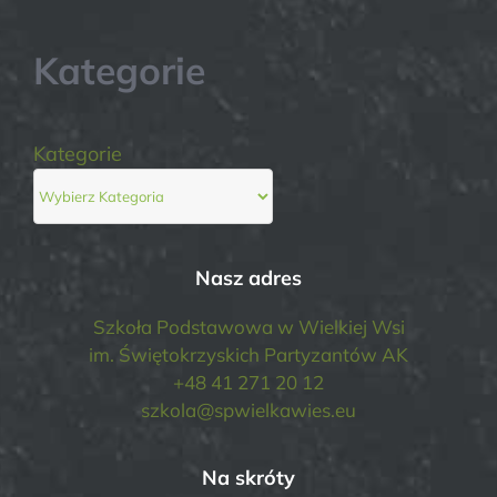
Kategorie
Kategorie
Nasz adres
Szkoła Podstawowa w Wielkiej Wsi
im. Świętokrzyskich Partyzantów AK
+48 41 271 20 12
szkola@spwielkawies.eu
Na skróty