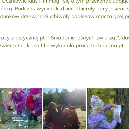
czniowie klas I-III mogli się o tym przekonać udając
ką. Podczas wycieczki dzieci zbierały dary jesieni, s
gatunków drzew, nasłuchiwały odgłosów otaczającej p
cy plastycznej pt: ” Śniadanie leśnych zwierząt”, kla
 zwierzęta”, klasa III – wykonała pracę techniczną 