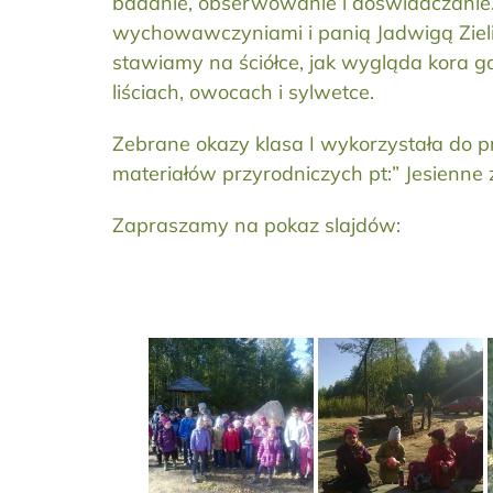
badanie, obserwowanie i doświadczanie. U
wychowawczyniami i panią Jadwigą Zielińs
stawiamy na ściółce, jak wygląda kora 
liściach, owocach i sylwetce.
Zebrane okazy klasa I wykorzystała do pra
materiałów przyrodniczych pt:” Jesienne
Zapraszamy na pokaz slajdów: