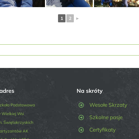
1
2
►
adres
Na skróty
Wesołe Skrzaty
zkoła Podstawowa
 Wielkiej Wsi
Szkolne pasje
m. Świętokrzyskich
Certyfikaty
artyzantów AK