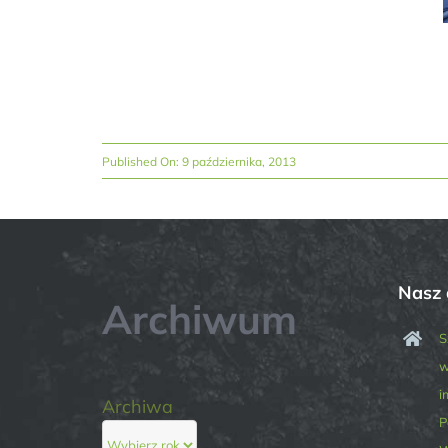
Published On: 9 października, 2013
Nasz 
Archiwum
S
w
i
Archiwa
P