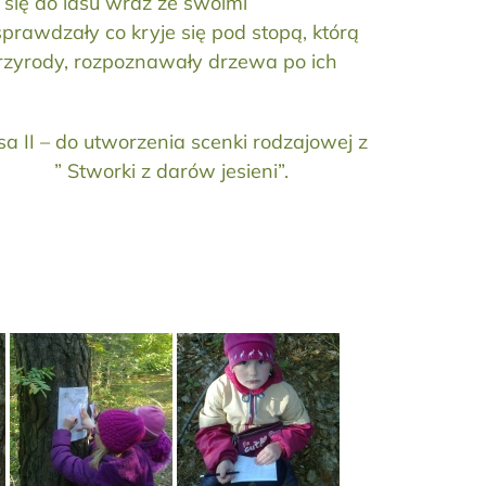
 się do lasu wraz ze swoimi
prawdzały co kryje się pod stopą, którą
rzyrody, rozpoznawały drzewa po ich
sa II – do utworzenia scenki rodzajowej z
pt: ” Stworki z darów jesieni”.