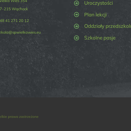
ielka Wieś 354
Uroczystości
7-215 Wąchock
Plan lekcji
48 41 271 20 12
Oddziały przedszkol
zkola@spwielkawies.eu
Szkolne pasje
elkie prawa zastrzeżone