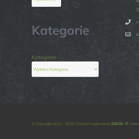
W
2
+
Kategorie
s
Kategorie
© Copyright 2012 - 2026 | Projekt i wykonanie
SOKÓŁ-IT
| Wsz