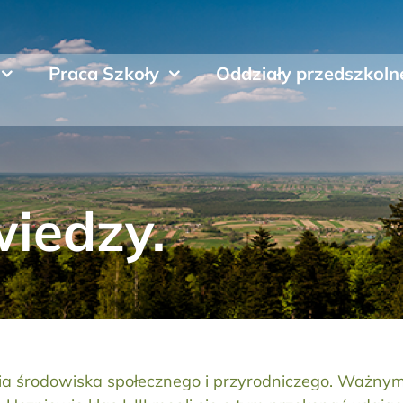
Praca Szkoły
Oddziały przedszkoln
wiedzy.
a środowiska społecznego i przyrodniczego. Ważnym 