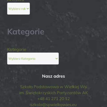
Kategorie
Kategorie
Nasz adres
Szkoła Podstawowa w Wielkiej Wsi
im. Świętokrzyskich Partyzantów AK
+48 41 271 20 12
szkola@spwielkawies.eu