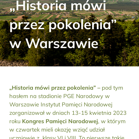
„Historia mówi
Aktualności
przez pokolenia”
Kontakt
w Warszawie
RODO
Szukaj:
„Historia mówi przez pokolenia” –
pod tym
hasłem na stadionie PGE Narodowy w
Warszawie Instytut Pamięci Narodowej
zorganizował w dniach 13-15 kwietnia 2023
roku
Kongres Pamięci Narodowej
, w którym
w czwartek mieli okazję wziąć udział
uczniowie z klasy VI i VIII. To pierwsze takie