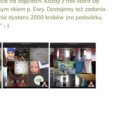
ie na zdjęciach. Każdy z nas stara się
ym okiem p. Ewy. Dostajemy też zadania
nania dystans 2000 kroków (na podwórku,
” ;-)