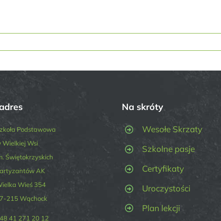
adres
Na skróty
Wesołe Skrzaty
zkoła Podstawowa
 Wielkiej Wsi
Szkolne pasje
m. Świętokrzyskich
Certyfikaty
artyzantów AK
ielka Wieś 354
Uroczystości
7-215 Wąchock
Plan lekcji
48 41 271 20 12