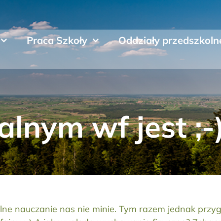
Praca Szkoły
Oddziały przedszkoln
alnym wf jest ;-
lne nauczanie nas nie minie. Tym razem jednak przygo