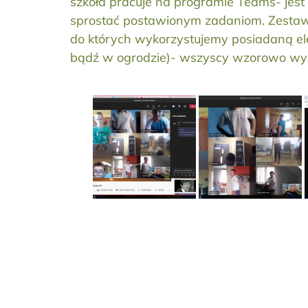
szkoła pracuje na programie Teams- jest 
sprostać postawionym zadaniom. Zestaw
do których wykorzystujemy posiadaną ele
bądź w ogrodzie)- wszyscy wzorowo wywiąz