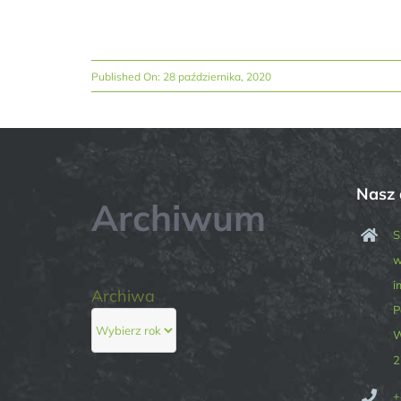
Published On: 28 października, 2020
Nasz 
Archiwum
S
w
i
Archiwa
P
W
2
+