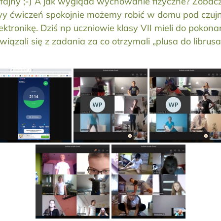
fajny ;-) A jak wygląda wychowanie fizyczne? Zobaczc
y ćwiczeń spokojnie możemy robić w domu pod czujn
ktronikę. Dziś np uczniowie klasy VII mieli do poko
ali się z zadania za co otrzymali „plusa do librusa