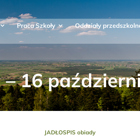
Praca Szkoły
Oddziały przedszkoln
 – 16 październ
JADŁOSPIS obiady