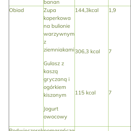
banan
Obiad
Zupa
144,3kcal
1,9
koperkowa
na bulionie
warzywnym
z
ziemniakami
306,3 kcal
7
Gulasz z
kaszą
gryczaną i
ogórkiem
115 kcal
7
kiszonym
Jogurt
owocowy
Podwieczorek
pomarańcza