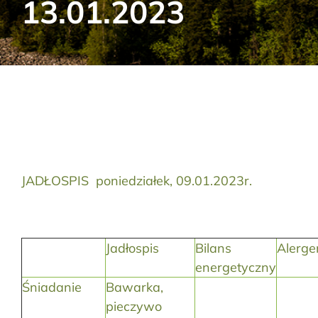
13.01.2023
Aktualności
Kontakt
RODO
Szukaj:
JADŁOSPIS poniedziałek, 09.01.2023r.
Jadłospis
Bilans
Alerge
energetyczny
Śniadanie
Bawarka,
pieczywo