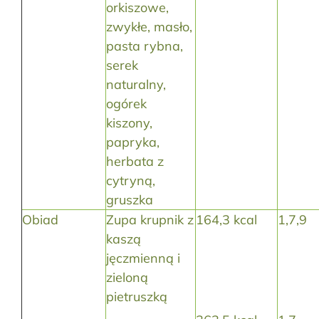
orkiszowe,
zwykłe, masło,
pasta rybna,
serek
naturalny,
ogórek
kiszony,
papryka,
herbata z
cytryną,
gruszka
Obiad
Zupa krupnik z
164,3 kcal
1,7,9
kaszą
jęczmienną i
zieloną
pietruszką