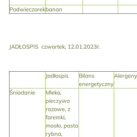
Podwieczorek
banan
JADŁOSPIS czwartek, 12.01.2023r.
Jadłospis
Bilans
Alergen
energetyczny
Śniadanie
Mleko,
pieczywo
razowe, z
foremki,
masło, pasta
rybna,