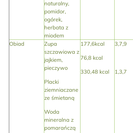
naturalny,
pomidor,
ogórek,
herbata z
miodem
Obiad
Zupa
177,6kcal
3,7,9
szczawiowa z
76,8 kcal
jajkiem,
pieczywo
330,48 kcal
1,3,7
Placki
ziemniaczane
ze śmietaną
Woda
mineralna z
pomarańczą