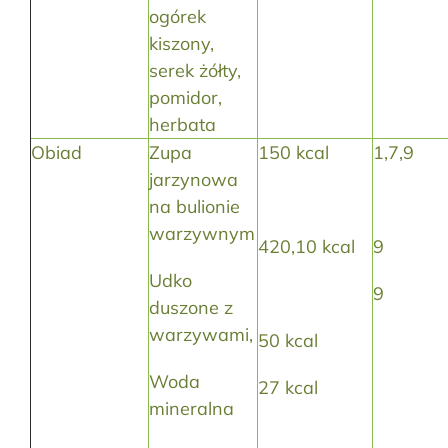
ogórek
kiszony,
serek żółty,
pomidor,
herbata
Obiad
Zupa
150 kcal
1,7,9
jarzynowa
na bulionie
warzywnym
420,10 kcal
9
Udko
9
duszone z
warzywami,
50 kcal
Woda
27 kcal
mineralna