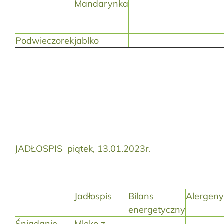
Mandarynka
Podwieczorek
jablko
JADŁOSPIS piątek, 13.01.2023r.
Jadłospis
Bilans
Alergeny
energetyczny
Śniadanie
Mleko z