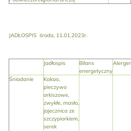
JADŁOSPIS środa, 11.01.2023r.
Jadłospis
Bilans
Alerge
energetyczny
Śniadanie
Kakao,
pieczywo
orkiszowe,
zwykłe, masło,
jajecznica ze
szczypiorkiem,
serek