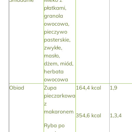
płatkami,
granola
owocowa,
pieczywo
pasterskie,
zwykłe,
masło,
dżem, miód,
herbata
owocowa
Obiad
Zupa
164,4 kcal
1,9
pieczarkowa
z
makaronem
354,6 kcal
1,3,4
Ryba po