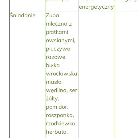
energetyczny
Śniadanie
Zupa
mleczna z
płatkami
owsianymi,
pieczywo
razowe,
bułka
wrocławska,
masło,
wędlina, ser
żółty,
pomidor,
roszponka,
rzodkiewka,
herbata,