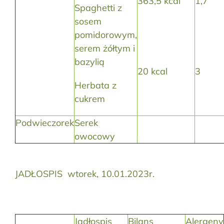
363,5 kcal
1,7
Spaghetti z
sosem
pomidorowym,
serem żółtym i
bazylią
20 kcal
3
Herbata z
cukrem
Podwieczorek
Serek
owocowy
JADŁOSPIS wtorek, 10.01.2023r.
Jadłospis
Bilans
Alergeny