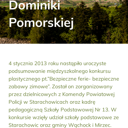
Dominiki
Aktualności
Pomorskiej
Kontakt
RODO
Szukaj:
4 stycznia 2013 roku nastąpiło uroczyste
podsumowanie międzyszkolnego konkursu
plastycznego pt.”Bezpieczne ferie- bezpieczne
zabawy zimowe”. Został on zorganizowany
przez dzielnicowych z Komendy Powiatowej
Policji w Starachowicach oraz kadrę
pedagogiczną Szkoły Podstawowej Nr 13. W
konkursie wzięły udział szkoły podstawowe ze
Starachowic oraz gminy Wąchock i Mirzec.