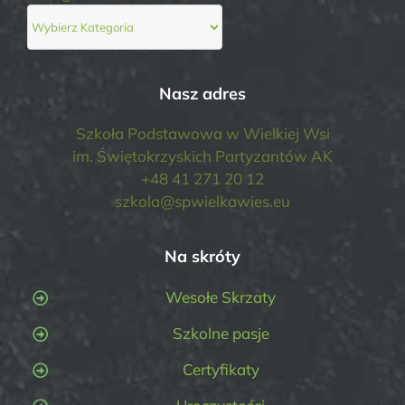
Nasz adres
Szkoła Podstawowa w Wielkiej Wsi
im. Świętokrzyskich Partyzantów AK
+48 41 271 20 12
szkola@spwielkawies.eu
Na skróty
Wesołe Skrzaty
Szkolne pasje
Certyfikaty