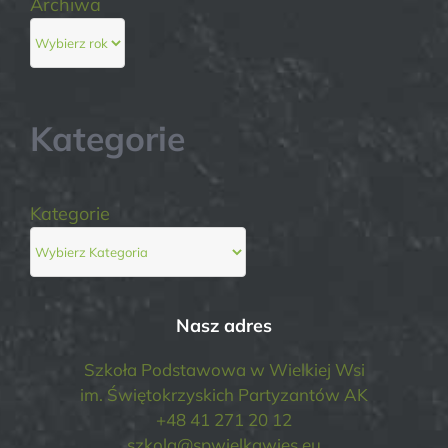
Archiwa
Kategorie
Kategorie
Nasz adres
Szkoła Podstawowa w Wielkiej Wsi
im. Świętokrzyskich Partyzantów AK
+48 41 271 20 12
szkola@spwielkawies.eu