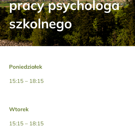
pracy psychologa
Aktualności
szkolnego
Kontakt
RODO
Szukaj:
Poniedziałek
15:15 – 18:15
Wtorek
15:15 – 18:15