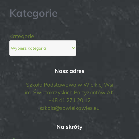
Kategorie
Kategorie
Nasz adres
Szkoła Podstawowa w Wielkiej Wsi
im. Świętokrzyskich Partyzantów AK
+48 41 271 20 12
szkola@spwielkawies.eu
Na skróty