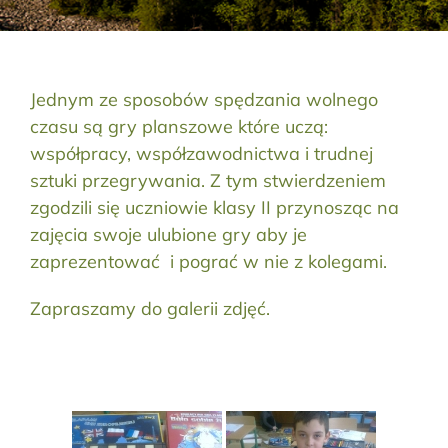
Aktualności
Kontakt
Jednym ze sposobów spędzania wolnego
czasu są gry planszowe które uczą:
RODO
współpracy, współzawodnictwa i trudnej
sztuki przegrywania. Z tym stwierdzeniem
Szukaj:
zgodzili się uczniowie klasy II przynosząc na
zajęcia swoje ulubione gry aby je
zaprezentować i pograć w nie z kolegami.
Zapraszamy do galerii zdjęć.