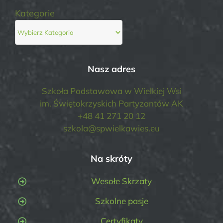
Kategorie
Nasz adres
Szkoła Podstawowa w Wielkiej Wsi
im. Świętokrzyskich Partyzantów AK
+48 41 271 20 12
szkola@spwielkawies.eu
Na skróty
Wesołe Skrzaty
Szkolne pasje
Certyfikaty