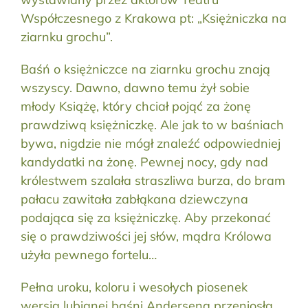
Współczesnego z Krakowa pt: „Księżniczka na
ziarnku grochu”.
Baśń o księżniczce na ziarnku grochu znają
wszyscy. Dawno, dawno temu żył sobie
młody Książę, który chciał pojąć za żonę
prawdziwą księżniczkę. Ale jak to w baśniach
bywa, nigdzie nie mógł znaleźć odpowiedniej
kandydatki na żonę. Pewnej nocy, gdy nad
królestwem szalała straszliwa burza, do bram
pałacu zawitała zabłąkana dziewczyna
podająca się za księżniczkę. Aby przekonać
się o prawdziwości jej słów, mądra Królowa
użyła pewnego fortelu…
Pełna uroku, koloru i wesołych piosenek
wersja lubianej baśni Andersena przeniosła