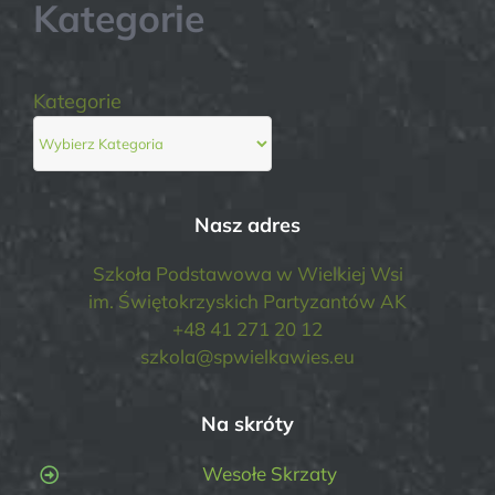
Kategorie
Kategorie
Nasz adres
Szkoła Podstawowa w Wielkiej Wsi
im. Świętokrzyskich Partyzantów AK
+48 41 271 20 12
szkola@spwielkawies.eu
Na skróty
Wesołe Skrzaty