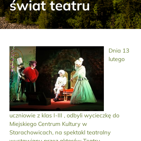
świat teatru
Aktualności
Kontakt
RODO
Dnia 13
lutego
Szukaj:
uczniowie z klas I-III , odbyli wycieczkę do
Miejskiego Centrum Kultury w
Starachowicach, na spektakl teatralny
wystawiany przez aktorów Teatru