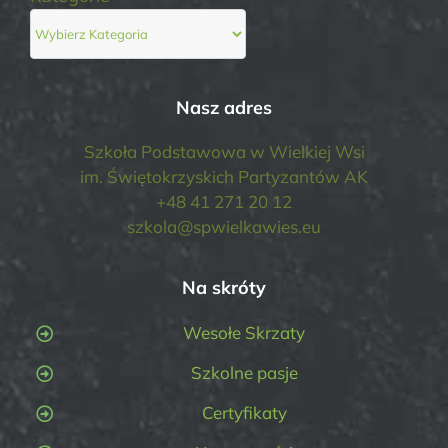
Nasz adres
Szkoła Podstawowa w Wielkiej Wsi
im. Świętokrzyskich Partyzantów AK
+48 41 271 20 12
szkola@spwielkawies.eu
Na skróty
Wesołe Skrzaty
Szkolne pasje
Certyfikaty