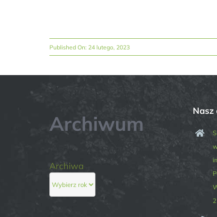
Published On: 24 lutego, 2023
Nasz 
Archiwum
S
w
i
Archiwa
P
W
2