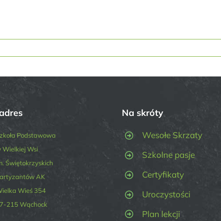
adres
Na skróty
Wesołe Skrzaty
zkoła Podstawowa
 Wielkiej Wsi
Szkolne pasje
m. Świętokrzyskich
Certyfikaty
artyzantów AK
ielka Wieś 354
Uroczystości
7-215 Wąchock
Plan lekcji