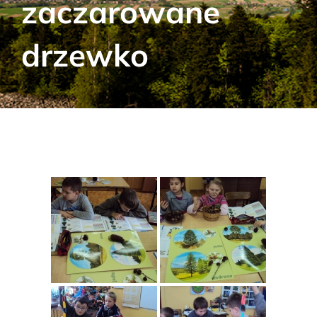
zaczarowane
Aktualności
drzewko
Kontakt
RODO
Szukaj: