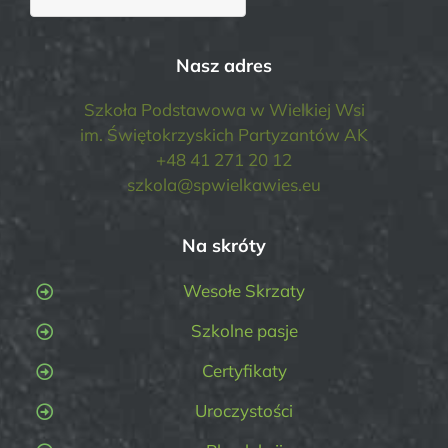
Nasz adres
Szkoła Podstawowa w Wielkiej Wsi
im. Świętokrzyskich Partyzantów AK
+48 41 271 20 12
szkola@spwielkawies.eu
Na skróty
Wesołe Skrzaty
Szkolne pasje
Certyfikaty
Uroczystości