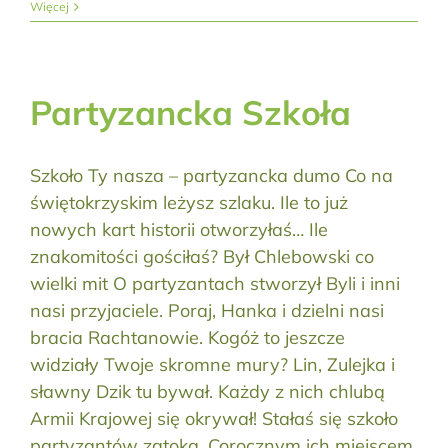
Więcej
Partyzancka Szkoła
Szkoło Ty nasza – partyzancka dumo Co na
świętokrzyskim leżysz szlaku. Ile to już
nowych kart historii otworzyłaś… Ile
znakomitości gościłaś? Był Chlebowski co
wielki mit O partyzantach stworzył Byli i inni
nasi przyjaciele. Poraj, Hanka i dzielni nasi
bracia Rachtanowie. Kogóż to jeszcze
widziały Twoje skromne mury? Lin, Zulejka i
sławny Dzik tu bywał. Każdy z nich chlubą
Armii Krajowej się okrywał! Stałaś się szkoło
partyzantów zatoką. Corocznym ich miejscem