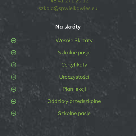
+48 41 271 20 12
szkola@spwielkawies.eu
Na skróty
Wesołe Skrzaty
Szkolne pasje
Certyfikaty
Uroczystości
Plan lekcji
Oddziały przedszkolne
Szkolne pasje