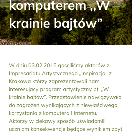
komputerem ,,W
Aktualności
krainie bajtów”
Kontakt
RODO
Szukaj:
W dniu 03.02.2015 gościliśmy aktorów z
Impresariatu Artystycznego ,,Inspiracja” z
Krakowa którzy zaprezentowali nam
interesujący program artystyczny pt: ,,W
krainie bajtów”. Przedstawienie nawiązywało
do zagrożeń wynikających z niewłaściwego
korzystania z komputera i Internetu.
Aktorzy w ciekawy sposób uświadomili
uczniom konsekwencje będące wynikiem zbyt