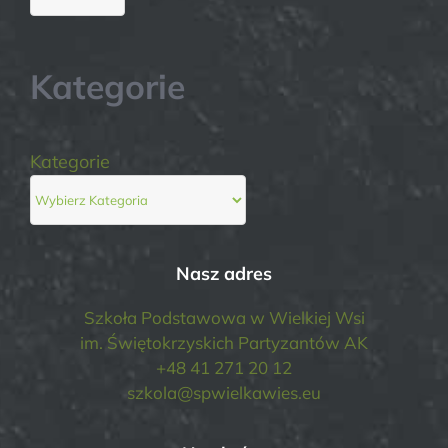
Kategorie
Kategorie
Nasz adres
Szkoła Podstawowa w Wielkiej Wsi
im. Świętokrzyskich Partyzantów AK
+48 41 271 20 12
szkola@spwielkawies.eu