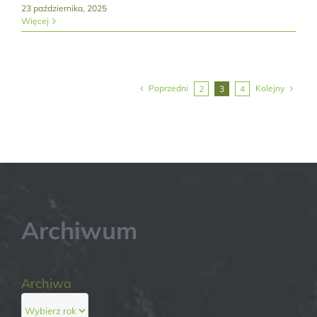
23 października, 2025
Więcej
Poprzedni
Kolejny
2
3
4
Archiwum
Archiwa