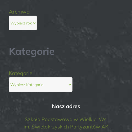
Archiwa
Kategorie
Kategorie
Nasz adres
Szkoła Podstawowa w Wielkiej Wsi
im. Świętokrzyskich Partyzantów AK