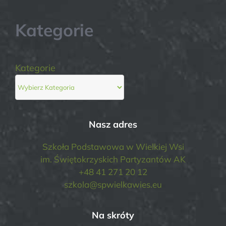
Kategorie
Kategorie
Nasz adres
Szkoła Podstawowa w Wielkiej Wsi
im. Świętokrzyskich Partyzantów AK
+48 41 271 20 12
szkola@spwielkawies.eu
Na skróty