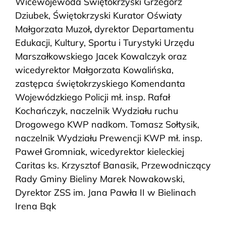
Wicewojewoda Świętokrzyski Grzegorz
Dziubek, Świętokrzyski Kurator Oświaty
Małgorzata Muzoł
,
dyrektor Departamentu
Edukacji, Kultury, Sportu i Turystyki Urzędu
Marszałkowskiego Jacek Kowalczyk oraz
wicedyrektor Małgorzata Kowalińska,
zastępca świętokrzyskiego Komendanta
Wojewódzkiego Policji mł. insp. Rafał
Kochańczyk, naczelnik Wydziału ruchu
Drogowego KWP nadkom. Tomasz Sołtysik,
naczelnik Wydziału Prewencji KWP mł. insp.
Paweł Gromniak, wicedyrektor kieleckiej
Caritas ks. Krzysztof Banasik, Przewodniczący
Rady Gminy Bieliny Marek Nowakowski,
Dyrektor ZSS im. Jana Pawła II w Bielinach
Irena Bąk