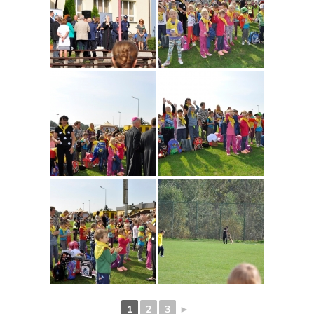
1
2
3
►