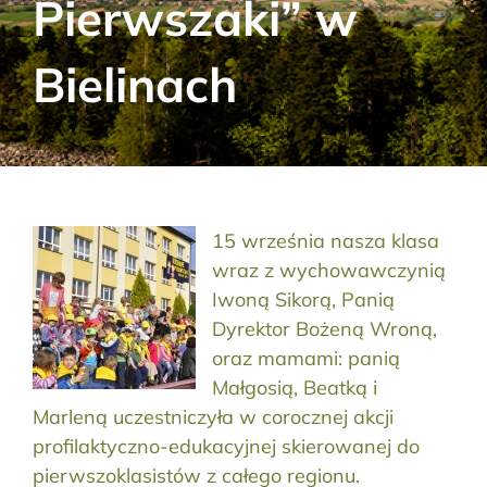
Pierwszaki” w
Aktualności
Bielinach
Kontakt
RODO
Szukaj:
15 września nasza klasa
wraz z wychowawczynią
Iwoną Sikorą, Panią
Dyrektor Bożeną Wroną,
oraz mamami: panią
Małgosią, Beatką i
Marleną uczestniczyła w corocznej akcji
profilaktyczno-edukacyjnej skierowanej do
pierwszoklasistów z całego regionu.