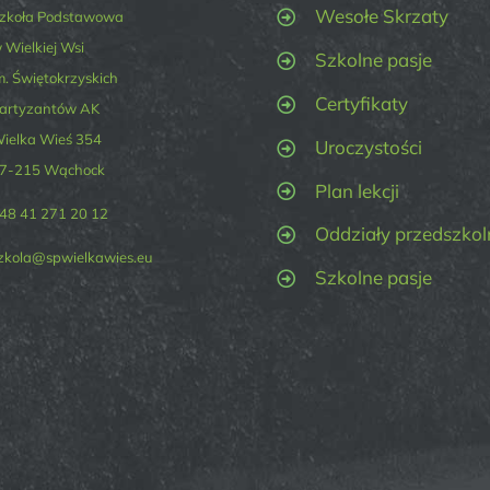
Wesołe Skrzaty
zkoła Podstawowa
 Wielkiej Wsi
Szkolne pasje
m. Świętokrzyskich
Certyfikaty
artyzantów AK
ielka Wieś 354
Uroczystości
7-215 Wąchock
Plan lekcji
48 41 271 20 12
Oddziały przedszkol
zkola@spwielkawies.eu
Szkolne pasje