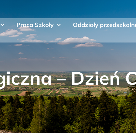
Praca Szkoły
Oddziały przedszkoln
giczna – Dzień 