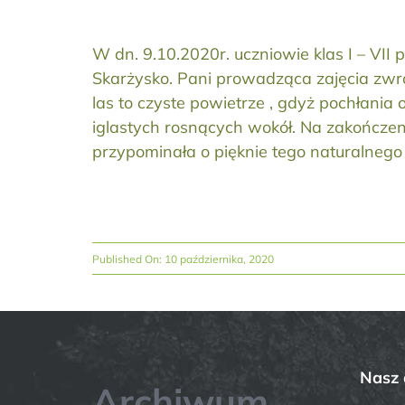
W dn. 9.10.2020r. uczniowie klas I – VII
Skarżysko. Pani prowadząca zajęcia zwróc
las to czyste powietrze , gdyż pochłani
iglastych rosnących wokół. Na zakończen
przypominała o pięknie tego naturalnego
Published On: 10 października, 2020
Nasz 
Archiwum