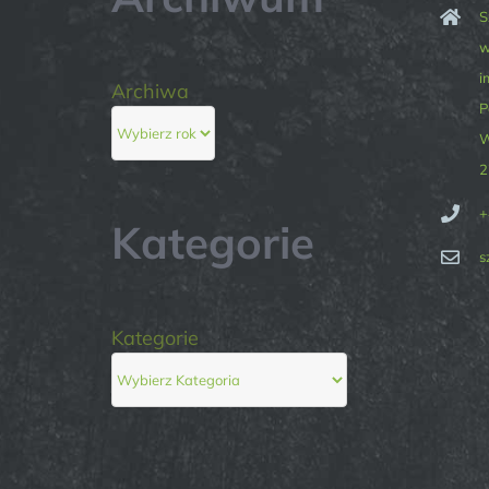
S
w
i
Archiwa
P
W
2
+
Kategorie
s
Kategorie