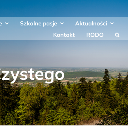
e
Szkolne pasje
Aktualności
Kontakt
RODO
Czystego