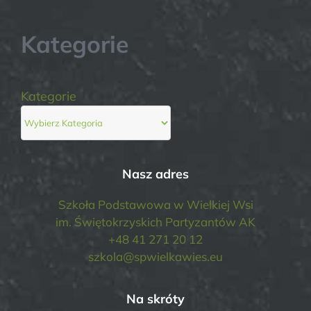
Kategorie
Kategorie
Nasz adres
Szkoła Podstawowa w Wielkiej Wsi
im. Świętokrzyskich Partyzantów AK
+48 41 271 20 12
szkola@spwielkawies.eu
Na skróty