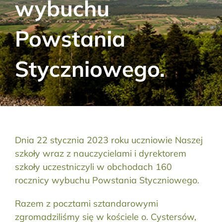
wybuchu
Aktualności
Powstania
Kontakt
Styczniowego.
RODO
Szukaj:
Dnia 22 stycznia 2023 roku uczniowie Naszej
szkoły wraz z nauczycielami i dyrektorem
szkoły uczestniczyli w obchodach 160
rocznicy wybuchu Powstania Styczniowego.
Razem z pocztami sztandarowymi
zgromadziliśmy się w kościele o. Cystersów,