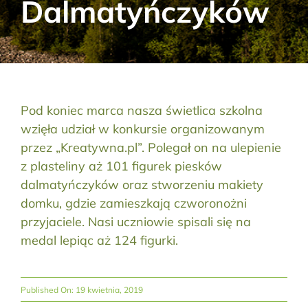
Dalmatyńczyków
Aktualności
Kontakt
RODO
Pod koniec marca nasza świetlica szkolna
wzięła udział w konkursie organizowanym
Szukaj:
przez „Kreatywna.pl”. Polegał on na ulepienie
z plasteliny aż 101 figurek piesków
dalmatyńczyków oraz stworzeniu makiety
domku, gdzie zamieszkają czworonożni
przyjaciele. Nasi uczniowie spisali się na
medal lepiąc aż 124 figurki.
Published On: 19 kwietnia, 2019