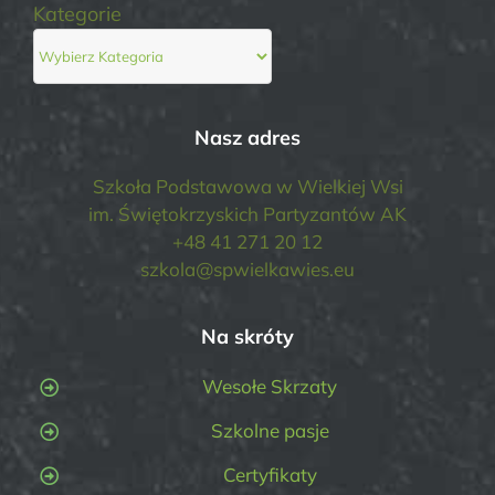
Kategorie
Nasz adres
Szkoła Podstawowa w Wielkiej Wsi
im. Świętokrzyskich Partyzantów AK
+48 41 271 20 12
szkola@spwielkawies.eu
Na skróty
Wesołe Skrzaty
Szkolne pasje
Certyfikaty